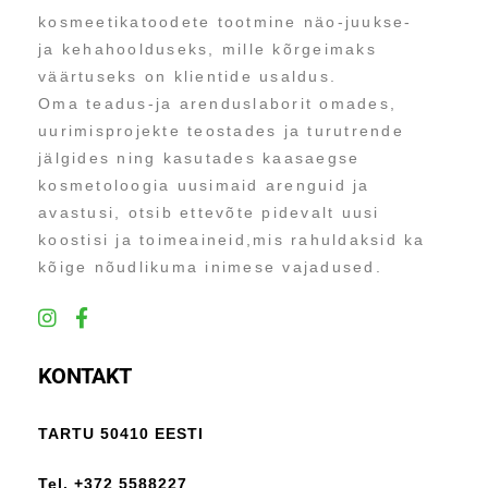
kosmeetikatoodete tootmine näo-juukse-
ja kehahoolduseks, mille kõrgeimaks
väärtuseks on klientide usaldus.
Oma teadus-ja arenduslaborit omades,
uurimisprojekte teostades ja turutrende
jälgides ning kasutades kaasaegse
kosmetoloogia uusimaid arenguid ja
avastusi, otsib ettevõte pidevalt uusi
koostisi ja toimeaineid,mis rahuldaksid ka
kõige nõudlikuma inimese vajadused.
KONTAKT
TARTU 50410 EESTI
Tel. +372 5588227