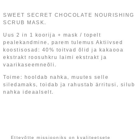
SWEET SECRET CHOCOLATE NOURISHING
SCRUB MASK.
Uus 2 in 1 koorija + mask / topelt
pealekandmine, parem tulemus Aktiivsed
koostisosad: 40% toitvad õlid ja kakaooa
ekstrakt roosuhkru laimi ekstrakt ja
vaarikaseemneõli.
Toime: hooldab nahka, muutes selle
siledamaks, toidab ja rahustab ärritusi, silub
nahka ideaalselt.
Ettevõtte missiooniks on kvaliteetsete